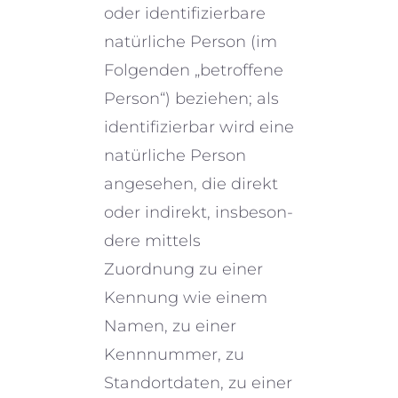
oder identi­fi­zier­bare
natür­li­che Person (im
Folgenden „betrof­fene
Person“) bezie­hen; als
identi­fi­zier­bar wird eine
natür­li­che Person
angese­hen, die direkt
oder indirekt, insbe­son­
dere mittels
Zuordnung zu einer
Kennung wie einem
Namen, zu einer
Kennnummer, zu
Standortdaten, zu einer