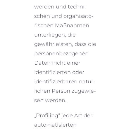
werden und techni­
schen und organi­sa­to­
ri­schen Maßnahmen
unter­lie­gen, die
gewähr­lei­sten, dass die
perso­nen­be­zo­ge­nen
Daten nicht einer
identi­fi­zier­ten oder
identi­fi­zier­ba­ren natür­
li­chen Person zugewie­
sen werden.
„Profiling“ jede Art der
automa­ti­sier­ten