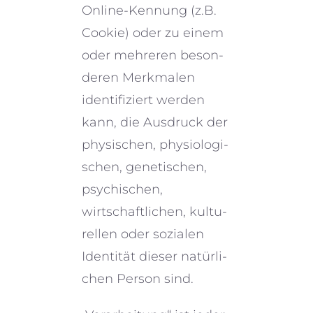
Online-Kennung (z.B.
Cookie) oder zu einem
oder mehre­ren beson­
de­ren Merkmalen
identi­fi­ziert werden
kann, die Ausdruck der
physi­schen, physio­lo­gi­
schen, geneti­schen,
psychi­schen,
wirtschaft­li­chen, kultu­
rel­len oder sozia­len
Identität dieser natür­li­
chen Person sind.