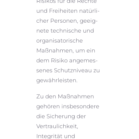
Risikos für die Rechte
und Freiheiten natür­li­
cher Personen, geeig­
nete techni­sche und
organi­sa­to­ri­sche
Maßnahmen, um ein
dem Risiko angemes­
se­nes Schutzniveau zu
gewährleisten.
Zu den Maßnahmen
gehören insbe­son­dere
die Sicherung der
Vertraulichkeit,
Integrität und