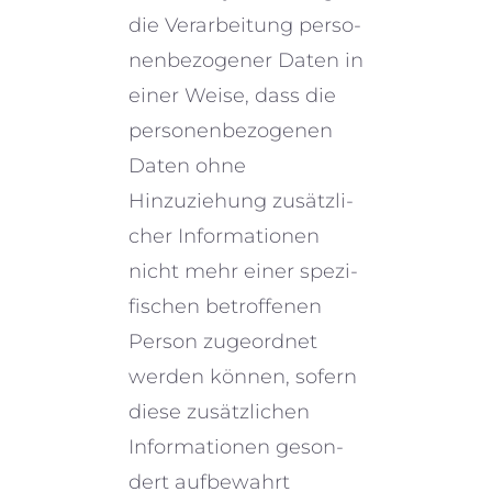
die Verarbeitung perso­
nen­be­zo­ge­ner Daten in
einer Weise, dass die
perso­nen­be­zo­ge­nen
Daten ohne
Hinzuziehung zusätz­li­
cher Informationen
nicht mehr einer spezi­
fi­schen betrof­fe­nen
Person zugeord­net
werden können, sofern
diese zusätz­li­chen
Informationen geson­
dert aufbe­wahrt