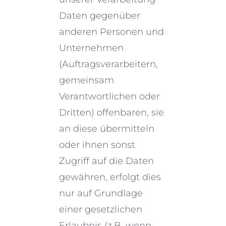
Daten gegen­über
anderen Personen und
Unternehmen
(Auftragsverarbeitern,
gemein­sam
Verantwortlichen oder
Dritten) offen­ba­ren, sie
an diese übermit­teln
oder ihnen sonst
Zugriff auf die Daten
gewäh­ren, erfolgt dies
nur auf Grundlage
einer gesetz­li­chen
Erlaubnis (z.B. wenn