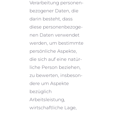
Verarbeitung perso­nen­
be­zo­ge­ner Daten, die
darin besteht, dass
diese perso­nen­be­zo­ge­
nen Daten verwen­det
werden, um bestimmte
persön­li­che Aspekte,
die sich auf eine natür­
li­che Person bezie­hen,
zu bewer­ten, insbe­son­
dere um Aspekte
bezüg­lich
Arbeitsleistung,
wirtschaft­li­che Lage,