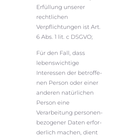
Erfüllung unserer
recht­li­chen
Verpflichtungen ist Art.
6 Abs. 1 lit. c DSGVO;
Für den Fall, dass
lebens­wich­tige
Interessen der betrof­fe­
nen Person oder einer
anderen natür­li­chen
Person eine
Verarbeitung perso­nen­
be­zo­ge­ner Daten erfor­
der­lich machen, dient