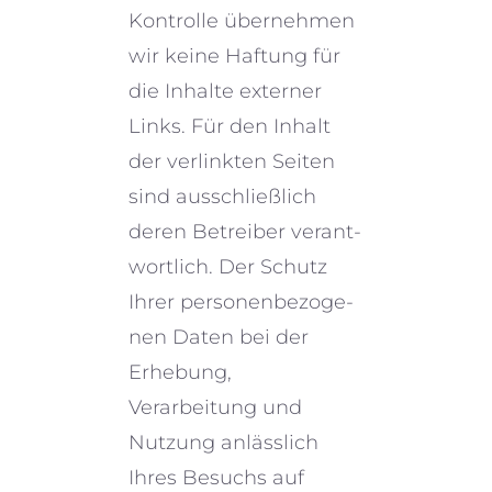
Kontrolle überneh­men
wir keine Haftung für
die Inhalte exter­ner
Links. Für den Inhalt
der verlink­ten Seiten
sind ausschließ­lich
deren Betreiber verant­
wort­lich. Der Schutz
Ihrer perso­nen­be­zo­ge­
nen Daten bei der
Erhebung,
Verarbeitung und
Nutzung anläss­lich
Ihres Besuchs auf